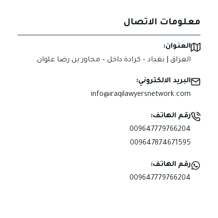
معلومات الاتصال
العنوان:
العراق | بغداد – كرادة داخل – مجاور بن رضا علوان.
البريد الالكتروني:
info@iraqilawyersnetwork.com
رقم الهاتف:
009647779766204
009647874671595
رقم الهاتف:
009647779766204