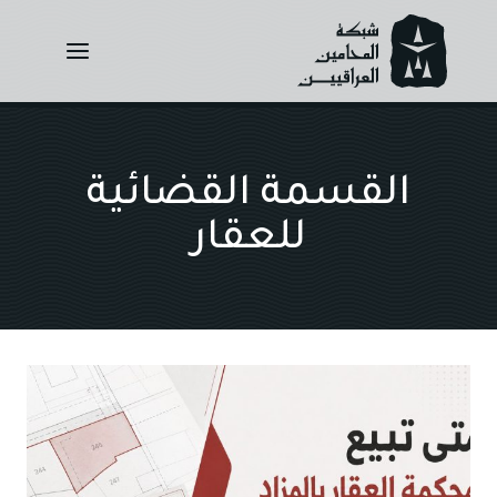
Ski
t
conten
القسمة القضائية
للعقار