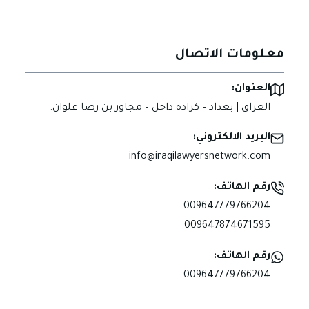
معلومات الاتصال
العنوان:
العراق | بغداد – كرادة داخل – مجاور بن رضا علوان.
البريد الالكتروني:
info@iraqilawyersnetwork.com
رقم الهاتف:
009647779766204
009647874671595
رقم الهاتف:
009647779766204