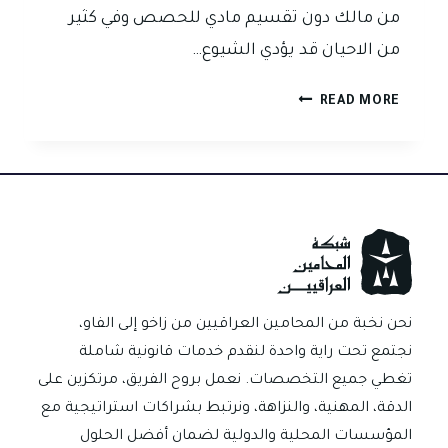
من مالك دون تقسيم مادي للحصص وفي كثير
من الاحيان قد يؤدي الشيوع…
ازالة
READ MORE
الشيوع
وفق
القانون
العراقي
حلول
قانونية
فعالة
لانهاء
الملكية
نحن نخبة من المحامين العراقيين من زاخو إلى الفاو،
المشتركة
نجتمع تحت راية واحدة لنقدم خدمات قانونية شاملة
تغطي جميع التخصصات. نعمل بروح الفريق، مرتكزين على
الدقة، المهنية، والنزاهة، ونرتبط بشراكات استراتيجية مع
المؤسسات المحلية والدولية لضمان أفضل الحلول