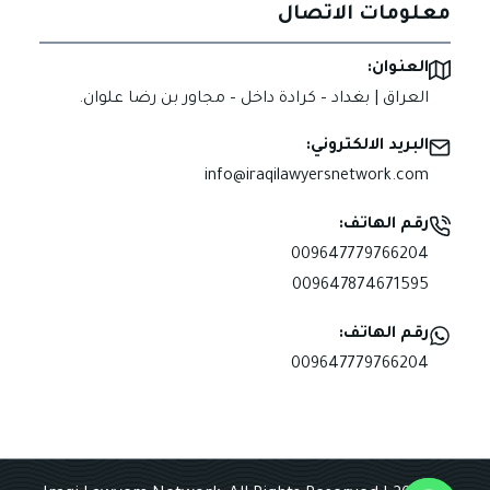
معلومات الاتصال
العنوان:
العراق | بغداد – كرادة داخل – مجاور بن رضا علوان.
البريد الالكتروني:
info@iraqilawyersnetwork.com
رقم الهاتف:
009647779766204
009647874671595
رقم الهاتف:
009647779766204