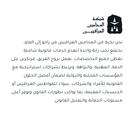
في
الديون
التجارية
بين
الأشخاص
في
نحن نخبة من المحامين العراقيين من زاخو إلى الفاو،
العراق؟
نجتمع تحت راية واحدة لنقدم خدمات قانونية شاملة
تغطي جميع التخصصات. نعمل بروح الفريق، مرتكزين على
الدقة، المهنية، والنزاهة، ونرتبط بشراكات استراتيجية مع
المؤسسات المحلية والدولية لضمان أفضل الحلول
القانونية للأفراد والشركات، سواء للمواطنين العراقيين أو
الجنسيات المقيمة، بما يواكب تطورات القانون ويوفر أعلى
مستويات الحماية والتمثيل القانوني.