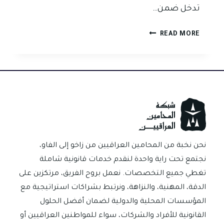
تدخل ضمن…
متى
READ MORE
تعتبر
الكمبيالة
صحيحة
ومتى
تعتبر
باطلة
في
العراق؟
نحن نخبة من المحامين العراقيين من زاخو إلى الفاو،
نجتمع تحت راية واحدة لنقدم خدمات قانونية شاملة
تغطي جميع التخصصات. نعمل بروح الفريق، مرتكزين على
الدقة، المهنية، والنزاهة، ونرتبط بشراكات استراتيجية مع
المؤسسات المحلية والدولية لضمان أفضل الحلول
القانونية للأفراد والشركات، سواء للمواطنين العراقيين أو