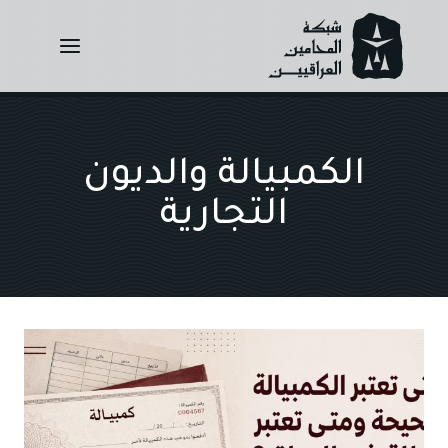
Ski
t
conten
الكمبيالة والديون
التجارية