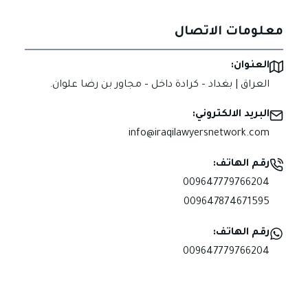
معلومات الاتصال
العنوان:
العراق | بغداد – كرادة داخل – مجاور بن رضا علوان.
البريد الالكتروني:
info@iraqilawyersnetwork.com
رقم الهاتف:
009647779766204
009647874671595
رقم الهاتف:
009647779766204