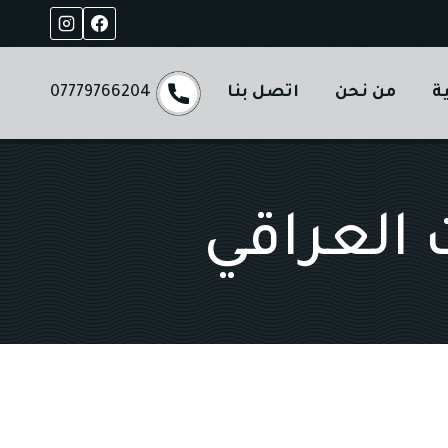
ة
من نحن
اتصل بنا
07779766204