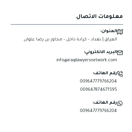
معلومات الاتصال
العنوان:
العراق | بغداد – كرادة داخل – مجاور بن رضا علوان.
البريد الالكتروني:
info@iraqilawyersnetwork.com
رقم الهاتف:
009647779766204
009647874671595
رقم الهاتف:
009647779766204