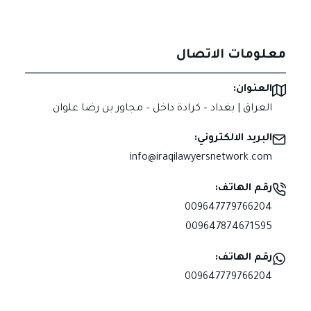
معلومات الاتصال
العنوان:
العراق | بغداد – كرادة داخل – مجاور بن رضا علوان.
البريد الالكتروني:
info@iraqilawyersnetwork.com
رقم الهاتف:
009647779766204
009647874671595
رقم الهاتف:
009647779766204