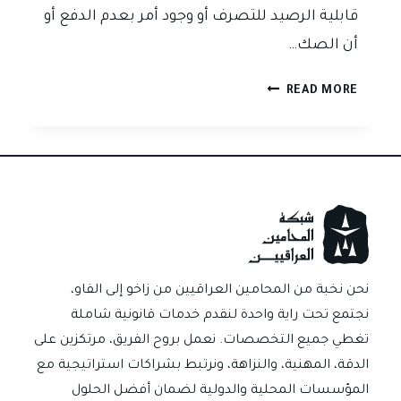
قابلية الرصيد للتصرف أو وجود أمر بعدم الدفع أو
أن الصك…
متى
READ MORE
يحق
لحامل
الصك
تقديم
شكوى
جزائية
ضد
محرر
الصك
نحن نخبة من المحامين العراقيين من زاخو إلى الفاو،
بدون
نجتمع تحت راية واحدة لنقدم خدمات قانونية شاملة
رصيد
تغطي جميع التخصصات. نعمل بروح الفريق، مرتكزين على
في
الدقة، المهنية، والنزاهة، ونرتبط بشراكات استراتيجية مع
العراق؟
المؤسسات المحلية والدولية لضمان أفضل الحلول