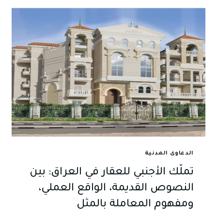
دليلك
العملي
لفهم
المحكمة
والتصرف
بثقة
داخلها
الدعاوى المدنية
تملّك الأجنبي للعقار في العراق: بين
النصوص القديمة، الواقع العملي،
ومفهوم المعاملة بالمثل