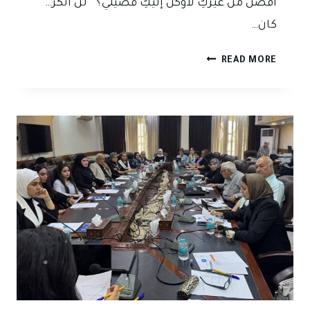
أفضل من غيركِ لأوكل إليكِ قضيتي؟” لن أنكر…
كان…
أسرار
READ MORE
اختيار
أفضل
محامي
في
العراق:
الدليل
الذي
يبحث
عنه
الجميع