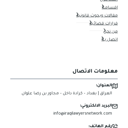
المحامون
اقسامنا
مقالات وبحوث قانونية
قرارات قضائية
من نحن
اتصل بنا
معلومات الاتصال
العنوان:
العراق | بغداد – كرادة داخل – مجاور بن رضا علوان.
البريد الالكتروني:
info@iraqilawyersnetwork.com
رقم الهاتف: