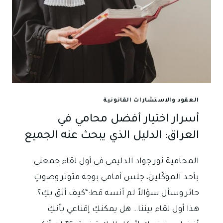
الواقع
العملي،
ومفهوم
المعاملة
بالمثل
العقود والاستشارات القانونية
أسرار اختيار أفضل محامي في
العراق: الدليل الذي يبحث عنه الجميع
المحامية نور جواد الدليمي في أول لقاء جمعني
بأحد الموكّلين، جلس أمامي بوجه متوتر وصوتٍ
حائر وسأل سؤالاً لم أنسه قط:“كيف أثق بكِ؟
هذا أول لقاء بيننا… هل يمكنكِ إقناعي بأنكِ