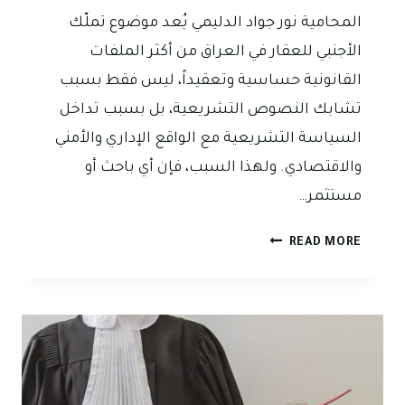
المحامية نور جواد الدليمي يُعد موضوع تملّك
الأجنبي للعقار في العراق من أكثر الملفات
القانونية حساسية وتعقيداً، ليس فقط بسبب
تشابك النصوص التشريعية، بل بسبب تداخل
السياسة التشريعية مع الواقع الإداري والأمني
والاقتصادي. ولهذا السبب، فإن أي باحث أو
مستثمر…
تملّك
READ MORE
الأجنبي
للعقار
في
العراق:
بين
النصوص
القديمة،