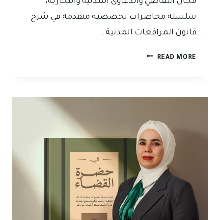
مجال التقاضي والدعاوى المدنية والتجارية،
سلسلة محاضرات تخصصية متقدمة في شرح
قانون المرافعات المدنية…
المحامية
READ MORE
نور
جواد
الدليمي
تقدّم
محاضرات
متخصصة
في
شرح
قانون
المرافعات
المدنية
العراقي
نظرياً