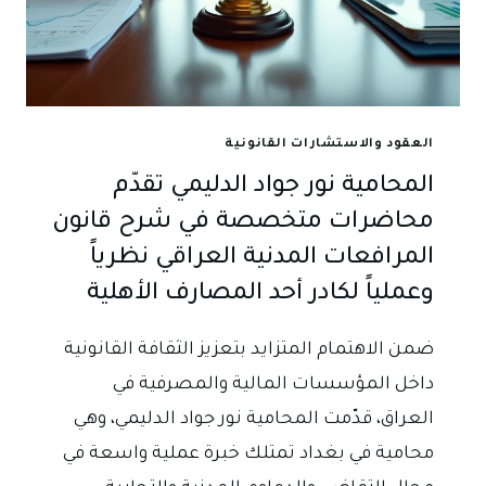
في
القانون
المدني
العراقي
نظرياً
العقود والاستشارات القانونية
وعملياً
المحامية نور جواد الدليمي تقدّم
معززة
بقرارات
محاضرات متخصصة في شرح قانون
محكمة
المرافعات المدنية العراقي نظرياً
التمييز
وعملياً لكادر أحد المصارف الأهلية
الاتحادية
ضمن الاهتمام المتزايد بتعزيز الثقافة القانونية
داخل المؤسسات المالية والمصرفية في
العراق، قدّمت المحامية نور جواد الدليمي، وهي
محامية في بغداد تمتلك خبرة عملية واسعة في