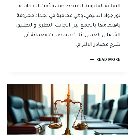
الثقافة القانونية المتخصصة، قدّمت المحامية
نور جواد الدليمي، وهي محامية في بغداد معروفة
باهتمامها بالجمع بين الجانب النظري والتطبيق
القضائي العملي، ثلاث محاضرات معمقة في
شرح مصادر الالتزام…
المحامية
READ MORE
نور
جواد
الدليمي
تقدّم
محاضرات
متخصصة
في
شرح
مصادر
الالتزام