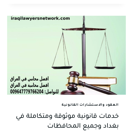
جواد
الدليمي
تؤكد
من
بغداد:
القانون
العراقي
يحمي
حق
النساء
في
الترشح
والمشاركة
السياسية
العقود والاستشارات القانونية
خدمات قانونية موثوقة ومتكاملة في
بغداد وجميع المحافظات