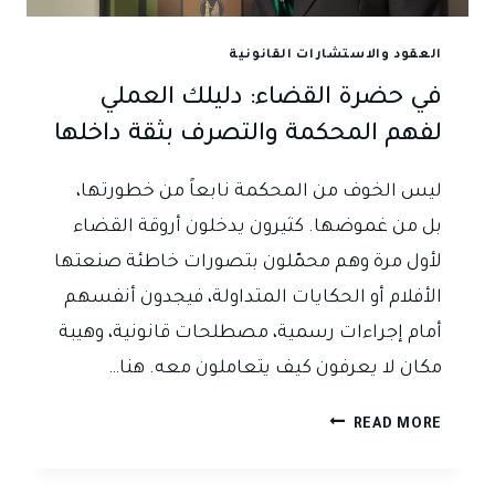
وعملياً
لكادر
العقود والاستشارات القانونية
أحد
في حضرة القضاء: دليلك العملي
المصارف
الأهلية
لفهم المحكمة والتصرف بثقة داخلها
ليس الخوف من المحكمة نابعاً من خطورتها،
بل من غموضها. كثيرون يدخلون أروقة القضاء
لأول مرة وهم محمّلون بتصورات خاطئة صنعتها
الأفلام أو الحكايات المتداولة، فيجدون أنفسهم
أمام إجراءات رسمية، مصطلحات قانونية، وهيبة
مكان لا يعرفون كيف يتعاملون معه. هنا…
في
READ MORE
حضرة
القضاء: