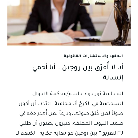
العقود والاستشارات القانونية
أنا لا أُفرّق بين زوجين… أنا أحمي
إنسانة
المحامية نور جواد جاسم/محكمة الاحوال
الشخصية في الكرخ أنا محامية. اعتدت أن أكون
صوتاً لمن خُنق صوتها، ودرعاً لمن أُهدر حقه في
صمت البيوت المغلقة. كثيرون يظنون أن طلبي
لـ”التفريق” بين زوجين هو نهاية حكاية… لكنهم لا