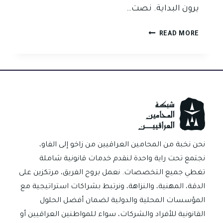
يرون البداية. نصت…
أنا
READ MORE
لا
أُفرّق
بين
زوجين…
أنا
أحمي
إنسانة
نحن نخبة من المحامين العراقيين من زاخو إلى الفاو،
نجتمع تحت راية واحدة لنقدم خدمات قانونية شاملة
تغطي جميع التخصصات. نعمل بروح الفريق، مرتكزين على
الدقة، المهنية، والنزاهة، ونرتبط بشراكات استراتيجية مع
المؤسسات المحلية والدولية لضمان أفضل الحلول
القانونية للأفراد والشركات، سواء للمواطنين العراقيين أو