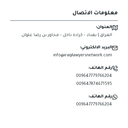
معلومات الاتصال
العنوان:
العراق | بغداد – كرادة داخل – مجاور بن رضا علوان.
البريد الالكتروني:
info@iraqilawyersnetwork.com
رقم الهاتف:
009647779766204
009647874671595
رقم الهاتف:
009647779766204