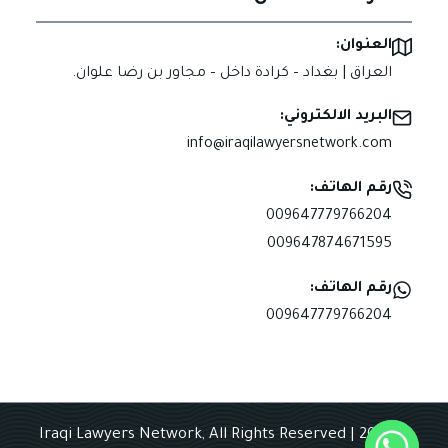
العنوان:
العراق | بغداد – كرادة داخل – مجاور بن رضا علوان.
البريد الالكتروني:
info@iraqilawyersnetwork.com
رقم الهاتف:
009647779766204
009647874671595
رقم الهاتف:
009647779766204
© 2025 Iraqi Lawyers Network, All Rights Reserved |