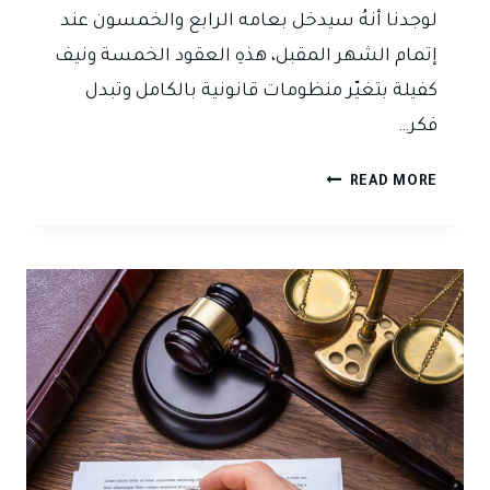
لوجدنا أنهُ سيدخل بعامه الرابع والخمسون عند
إتمام الشهر المقبل، هذهِ العقود الخمسة ونيف
كفيلة بتغيّر منظومات قانونية بالكامل وتبدل
فكر…
جعل
READ MORE
التحقيق
قضائياً
هو
مطلب
جزئي
لمطلب
كلّي:
نظرة
شاملة
في
قانون