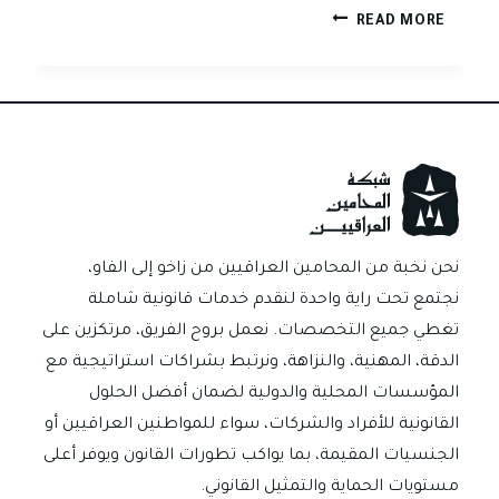
العفو
READ MORE
العام
ليس
متاحاً
للجميع:
قرار
تمييزي
يوضح
الجهة
المخولة
نحن نخبة من المحامين العراقيين من زاخو إلى الفاو،
بالتقديم
نجتمع تحت راية واحدة لنقدم خدمات قانونية شاملة
تغطي جميع التخصصات. نعمل بروح الفريق، مرتكزين على
الدقة، المهنية، والنزاهة، ونرتبط بشراكات استراتيجية مع
المؤسسات المحلية والدولية لضمان أفضل الحلول
القانونية للأفراد والشركات، سواء للمواطنين العراقيين أو
الجنسيات المقيمة، بما يواكب تطورات القانون ويوفر أعلى
مستويات الحماية والتمثيل القانوني.