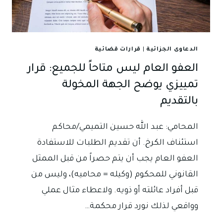
أصول
المحاكمات
الجزائية
العراقي
الدعاوى الجزائية
|
قرارات قضائية
العفو العام ليس متاحاً للجميع: قرار
تمييزي يوضح الجهة المخولة
بالتقديم
المحامي: عبد الله حسين التميمي/محاكم
استئناف الكرخ. أن تقديم الطلبات للاستفادة
العفو العام يجب أن يتم حصراً من قبل الممثل
القانوني للمحكوم (وكيله = محاميه)، وليس من
قبل أفراد عائلته أو ذويه. ولاعطاء مثال عملي
وواقعي لذلك نورد قرار محكمة…