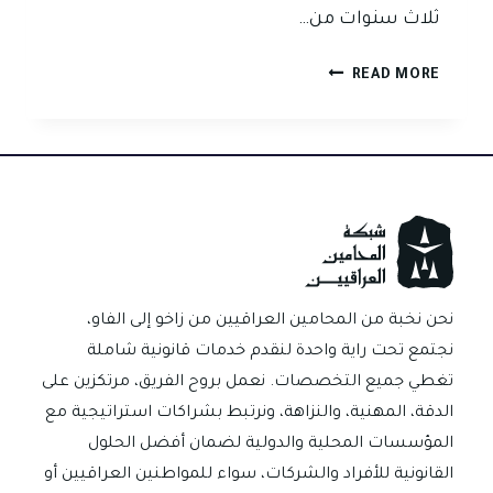
ثلاث سنوات من…
متى
READ MORE
تسقط
دعوى
الكمبيالة
بالتقادم
في
القانون
العراقي؟
نحن نخبة من المحامين العراقيين من زاخو إلى الفاو،
نجتمع تحت راية واحدة لنقدم خدمات قانونية شاملة
تغطي جميع التخصصات. نعمل بروح الفريق، مرتكزين على
الدقة، المهنية، والنزاهة، ونرتبط بشراكات استراتيجية مع
المؤسسات المحلية والدولية لضمان أفضل الحلول
القانونية للأفراد والشركات، سواء للمواطنين العراقيين أو