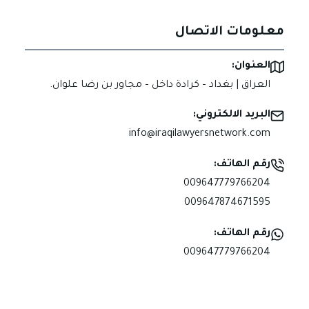
معلومات الاتصال
العنوان:
العراق | بغداد – كرادة داخل – مجاور بن رضا علوان.
البريد الالكتروني:
info@iraqilawyersnetwork.com
رقم الهاتف:
009647779766204
009647874671595
رقم الهاتف:
009647779766204