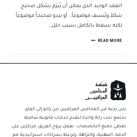
العقد الوحيد الذي يمكن أن يُبرَم بشكل صحيح
شكلاً ويُنسف موضوعاً… أو يبدو صحيحاً موضوعاً
لكنه يسقط بالكامل بسبب خلل…
لماذا
READ MORE
استبعد
المشرّع
العراقي
العقود
الحكومية
من
اختصاص
القضاء
الإداري؟
نحن نخبة من المحامين العراقيين من زاخو إلى الفاو،
تحليل
نجتمع تحت راية واحدة لنقدم خدمات قانونية شاملة
قانوني
تغطي جميع التخصصات. نعمل بروح الفريق، مرتكزين على
ونتائجه
الدقة، المهنية، والنزاهة، ونرتبط بشراكات استراتيجية مع