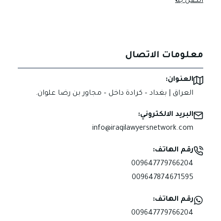
اتصل بنا
معلومات الاتصال
العنوان:
العراق | بغداد – كرادة داخل – مجاور بن رضا علوان.
البريد الالكتروني:
info@iraqilawyersnetwork.com
رقم الهاتف:
009647779766204
009647874671595
رقم الهاتف:
009647779766204