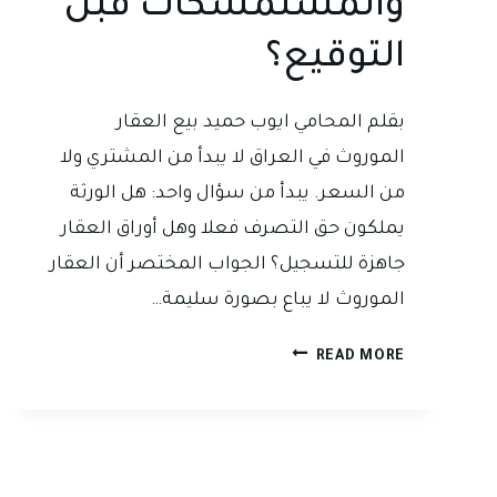
والمستمسكات قبل
التوقيع؟
بقلم المحامي ايوب حميد بيع العقار
الموروث في العراق لا يبدأ من المشتري ولا
من السعر. يبدأ من سؤال واحد: هل الورثة
يملكون حق التصرف فعلا وهل أوراق العقار
جاهزة للتسجيل؟ الجواب المختصر أن العقار
الموروث لا يباع بصورة سليمة…
بيع
READ MORE
العقار
الموروث
في
العراق:
ما