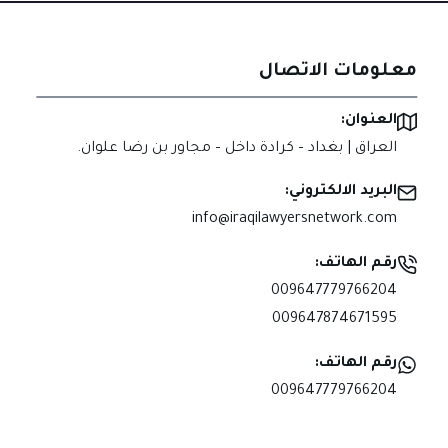
معلومات الاتصال
العنوان:
العراق | بغداد – كرادة داخل – مجاور بن رضا علوان.
البريد الالكتروني:
info@iraqilawyersnetwork.com
رقم الهاتف:
009647779766204
009647874671595
رقم الهاتف:
009647779766204