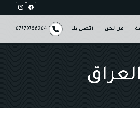
ة
من نحن
اتصل بنا
07779766204
العراق