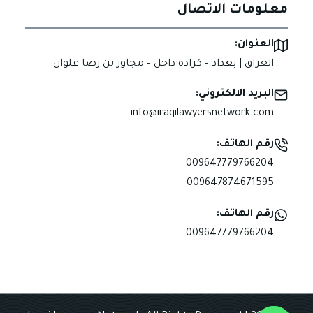
معلومات الاتصال
العنوان:
العراق | بغداد – كرادة داخل – مجاور بن رضا علوان.
البريد الالكتروني:
info@iraqilawyersnetwork.com
رقم الهاتف:
009647779766204
009647874671595
رقم الهاتف:
009647779766204