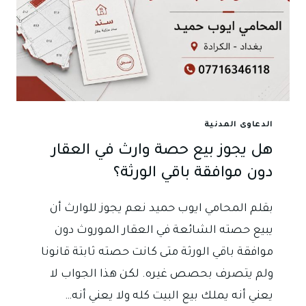
الدعاوى المدنية
هل يجوز بيع حصة وارث في العقار
دون موافقة باقي الورثة؟
بقلم المحامي ايوب حميد نعم يجوز للوارث أن
يبيع حصته الشائعة في العقار الموروث دون
موافقة باقي الورثة متى كانت حصته ثابتة قانونا
ولم يتصرف بحصص غيره. لكن هذا الجواب لا
يعني أنه يملك بيع البيت كله ولا يعني أنه…