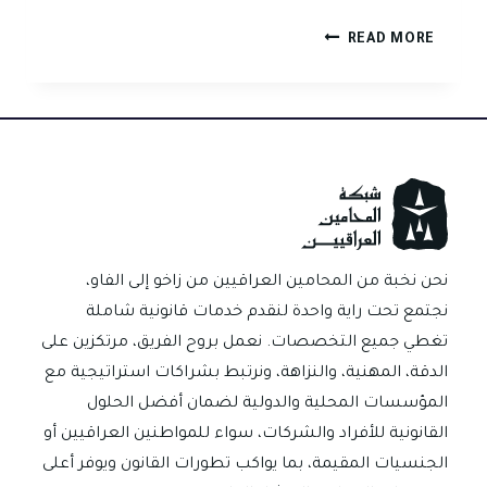
هل
READ MORE
يجوز
بيع
حصة
وارث
في
العقار
دون
موافقة
باقي
نحن نخبة من المحامين العراقيين من زاخو إلى الفاو،
الورثة؟
نجتمع تحت راية واحدة لنقدم خدمات قانونية شاملة
تغطي جميع التخصصات. نعمل بروح الفريق، مرتكزين على
الدقة، المهنية، والنزاهة، ونرتبط بشراكات استراتيجية مع
المؤسسات المحلية والدولية لضمان أفضل الحلول
القانونية للأفراد والشركات، سواء للمواطنين العراقيين أو
الجنسيات المقيمة، بما يواكب تطورات القانون ويوفر أعلى