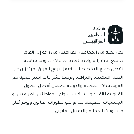
في
العراق
عندما
لا
يتفق
الورثة
أو
نحن نخبة من المحامين العراقيين من زاخو إلى الفاو،
الشركاء
نجتمع تحت راية واحدة لنقدم خدمات قانونية شاملة
على
تغطي جميع التخصصات. نعمل بروح الفريق، مرتكزين على
البيع
الدقة، المهنية، والنزاهة، ونرتبط بشراكات استراتيجية مع
المؤسسات المحلية والدولية لضمان أفضل الحلول
القانونية للأفراد والشركات، سواء للمواطنين العراقيين أو
الجنسيات المقيمة، بما يواكب تطورات القانون ويوفر أعلى
مستويات الحماية والتمثيل القانوني.