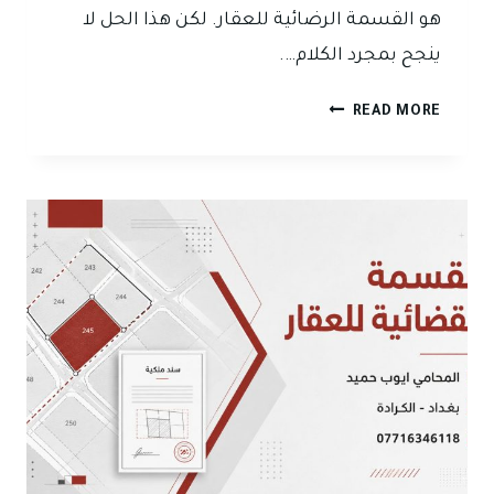
هو القسمة الرضائية للعقار. لكن هذا الحل لا
ينجح بمجرد الكلام….
القسمة
READ MORE
الرضائية
للعقار
بين
الورثة
في
العراق
حين
ينقذ
الاتفاق
الصحيح
بيت
العائلة
من
دعوى