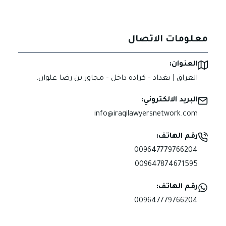
معلومات الاتصال
العنوان:
العراق | بغداد – كرادة داخل – مجاور بن رضا علوان.
البريد الالكتروني:
info@iraqilawyersnetwork.com
رقم الهاتف:
009647779766204
009647874671595
رقم الهاتف:
009647779766204