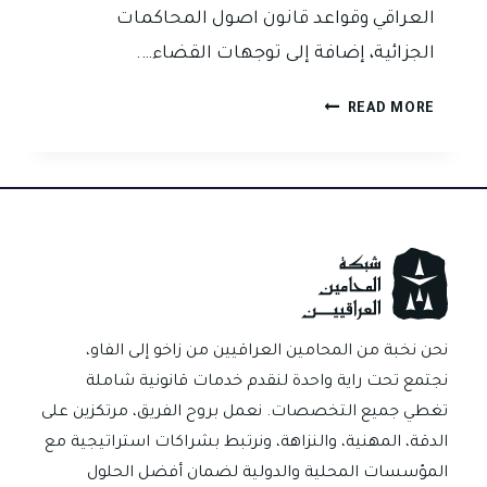
العراقي وقواعد قانون اصول المحاكمات
الجزائية، إضافة إلى توجهات القضاء….
تسجيل
READ MORE
المكالمات
في
العراق..
اثبات
قانوني
ام
انتهاك
للخصوصية
نحن نخبة من المحامين العراقيين من زاخو إلى الفاو،
نجتمع تحت راية واحدة لنقدم خدمات قانونية شاملة
تغطي جميع التخصصات. نعمل بروح الفريق، مرتكزين على
الدقة، المهنية، والنزاهة، ونرتبط بشراكات استراتيجية مع
المؤسسات المحلية والدولية لضمان أفضل الحلول