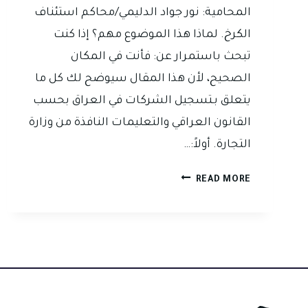
المحامية: نور جواد الدليمي/محاكم استئناف
الكرخ. لماذا هذا الموضوع مهم؟ إذا كنت
تبحث باستمرار عن: فأنت في المكان
الصحيح، لأن هذا المقال سيوضح لك كل ما
يتعلق بـتسجيل الشركات في العراق بحسب
القانون العراقي والتعليمات النافذة من وزارة
التجارة. أولاً:…
إجراءات
READ MORE
تسجيل
شركة
في
العراق
وفق
القانون
العراقي