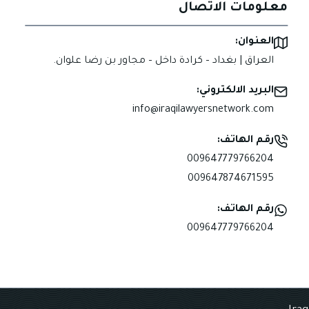
معلومات الاتصال
العنوان:
العراق | بغداد – كرادة داخل – مجاور بن رضا علوان.
البريد الالكتروني:
info@iraqilawyersnetwork.com
رقم الهاتف:
009647779766204
009647874671595
رقم الهاتف:
009647779766204