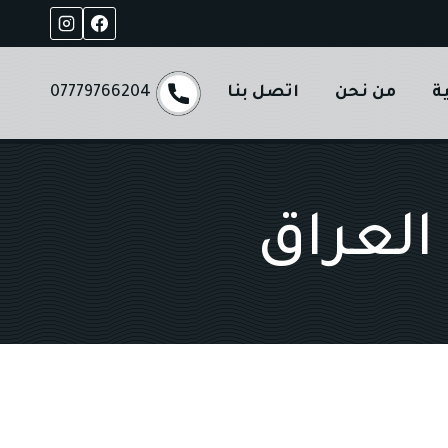
ة
من نحن
اتصل بنا
07779766204
العراق