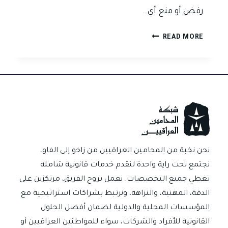
رفض أو منع أي…
دائرة
READ MORE
مسجل
الشركات:
كاتب
عدل
أم
جهة
رقابية؟
نحن نخبة من المحامين العراقيين من زاخو إلى الفاو،
نجتمع تحت راية واحدة لنقدم خدمات قانونية شاملة
تغطي جميع التخصصات. نعمل بروح الفريق، مرتكزين على
الدقة، المهنية، والنزاهة، ونرتبط بشراكات استراتيجية مع
المؤسسات المحلية والدولية لضمان أفضل الحلول
القانونية للأفراد والشركات، سواء للمواطنين العراقيين أو