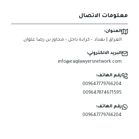
معلومات الاتصال
العنوان:
العراق | بغداد – كرادة داخل – مجاور بن رضا علوان.
البريد الالكتروني:
info@iraqilawyersnetwork.com
رقم الهاتف:
009647779766204
009647874671595
رقم الهاتف:
009647779766204