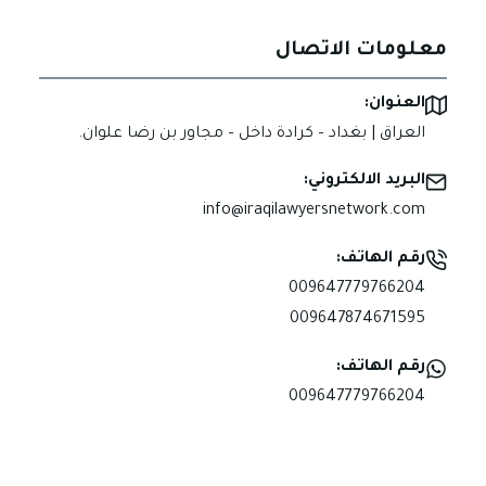
معلومات الاتصال
العنوان:
العراق | بغداد – كرادة داخل – مجاور بن رضا علوان.
البريد الالكتروني:
info@iraqilawyersnetwork.com
رقم الهاتف:
009647779766204
009647874671595
رقم الهاتف:
009647779766204