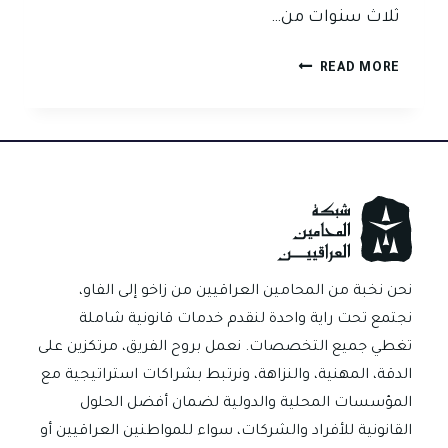
ثلاث سنوات من…
متى
READ MORE
تسقط
دعوى
الكمبيالة
بالتقادم
في
القانون
العراقي؟
نحن نخبة من المحامين العراقيين من زاخو إلى الفاو،
نجتمع تحت راية واحدة لنقدم خدمات قانونية شاملة
تغطي جميع التخصصات. نعمل بروح الفريق، مرتكزين على
الدقة، المهنية، والنزاهة، ونرتبط بشراكات استراتيجية مع
المؤسسات المحلية والدولية لضمان أفضل الحلول
القانونية للأفراد والشركات، سواء للمواطنين العراقيين أو