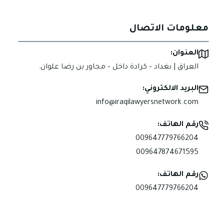
معلومات الاتصال
العنوان:
العراق | بغداد – كرادة داخل – مجاور بن رضا علوان.
البريد الالكتروني:
info@iraqilawyersnetwork.com
رقم الهاتف:
009647779766204
009647874671595
رقم الهاتف:
009647779766204