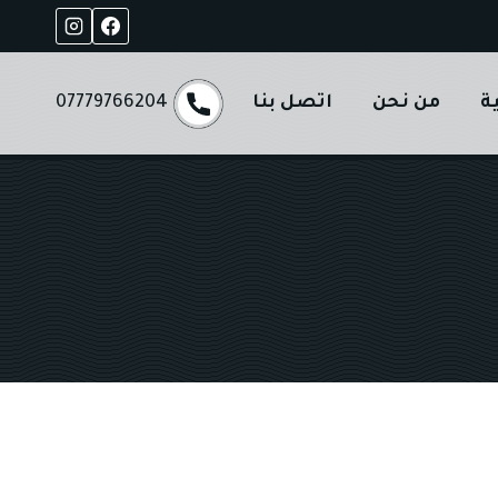
ة
من نحن
اتصل بنا
07779766204