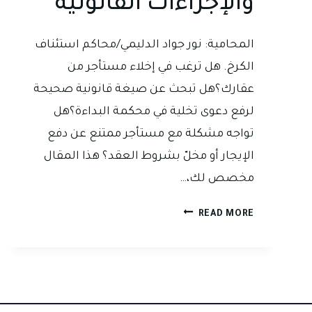
والإجراءات القانونية
المحامية: نور جواد الدليمي/محاكم استئناف
الكرخ. هل ترغب في إخلاء مستأجر من
عقارك؟هل تبحث عن صيغة قانونية صحيحة
لرفع دعوى تخلية في محكمة البداءة؟هل
تواجه مشكلة مع مستأجر ممتنع عن دفع
الإيجار أو مخلّ بشروط العقد؟ هذا المقال
مخصص لك،…
دعوى
READ MORE
تخلية
العقار
في
القانون
العراقي: