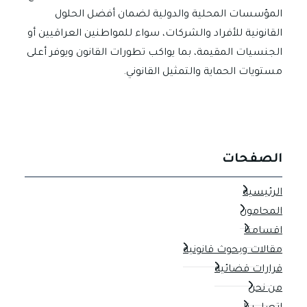
ولماذا
المؤسسات المحلية والدولية لضمان أفضل الحلول
يخاف
القانونية للأفراد والشركات، سواء للمواطنين العراقيين أو
الضحايا
الجنسيات المقيمة، بما يواكب تطورات القانون ويوفر أعلى
من
مستويات الحماية والتمثيل القانوني.
الحديث؟
الصفحات
الرئيسية
المحامون
اقسامنا
مقالات وبحوث قانونية
قرارات قضائية
من نحن