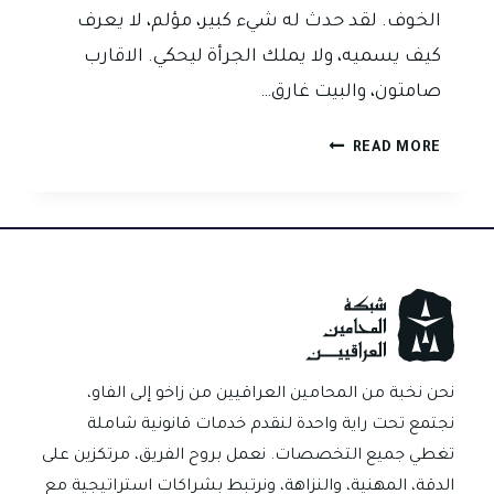
الخوف. لقد حدث له شيء كبير، مؤلم، لا يعرف
كيف يسميه، ولا يملك الجرأة ليحكي. الاقارب
صامتون، والبيت غارق…
لام
READ MORE
شمسية:
الفعل
الفاضح
وهتك
العرض
والاغتصاب
في
القانون
العراقي…
نحن نخبة من المحامين العراقيين من زاخو إلى الفاو،
ما
نجتمع تحت راية واحدة لنقدم خدمات قانونية شاملة
الفرق
تغطي جميع التخصصات. نعمل بروح الفريق، مرتكزين على
بينها؟
الدقة، المهنية، والنزاهة، ونرتبط بشراكات استراتيجية مع