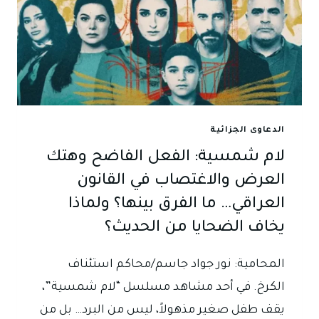
الدعاوى الجزائية
لام شمسية: الفعل الفاضح وهتك
العرض والاغتصاب في القانون
العراقي… ما الفرق بينها؟ ولماذا
يخاف الضحايا من الحديث؟
المحامية: نور جواد جاسم/محاكم استئناف
الكرخ. في أحد مشاهد مسلسل “لام شمسية”،
يقف طفل صغير مذهولاً، ليس من البرد… بل من