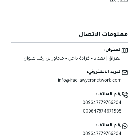
اتصل بنا
معلومات الاتصال
العنوان:
العراق | بغداد – كرادة داخل – مجاور بن رضا علوان.
البريد الالكتروني:
info@iraqilawyersnetwork.com
رقم الهاتف:
009647779766204
009647874671595
رقم الهاتف:
009647779766204