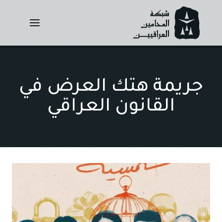
Ski
t
conten
جريمة هتك العرض في
القانون العراقي