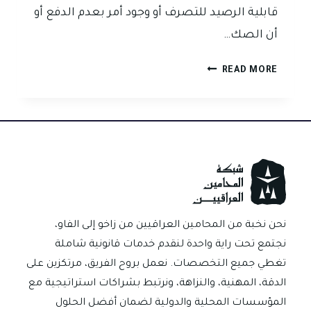
قابلية الرصيد للتصرف أو وجود أمر بعدم الدفع أو
أن الصك…
متى
READ MORE
يحق
لحامل
الصك
تقديم
شكوى
جزائية
ضد
محرر
الصك
نحن نخبة من المحامين العراقيين من زاخو إلى الفاو،
بدون
نجتمع تحت راية واحدة لنقدم خدمات قانونية شاملة
رصيد
تغطي جميع التخصصات. نعمل بروح الفريق، مرتكزين على
في
الدقة، المهنية، والنزاهة، ونرتبط بشراكات استراتيجية مع
العراق؟
المؤسسات المحلية والدولية لضمان أفضل الحلول