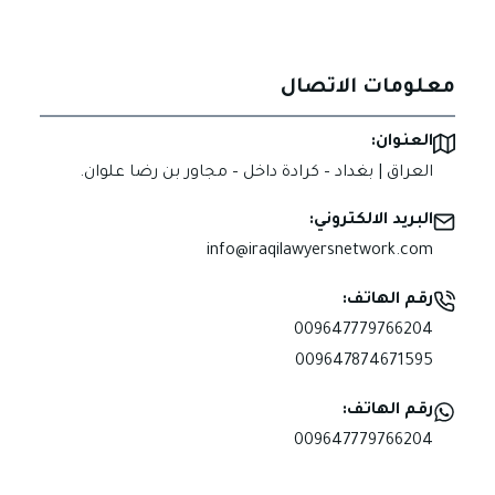
معلومات الاتصال
العنوان:
العراق | بغداد – كرادة داخل – مجاور بن رضا علوان.
البريد الالكتروني:
info@iraqilawyersnetwork.com
رقم الهاتف:
009647779766204
009647874671595
رقم الهاتف:
009647779766204