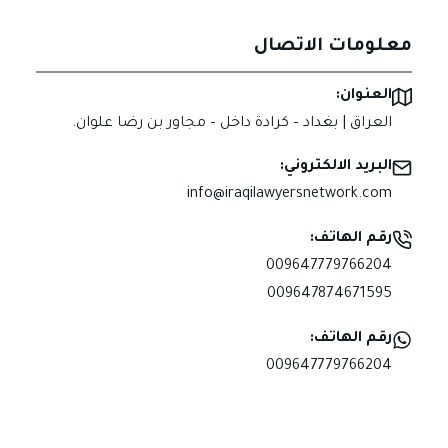
معلومات الاتصال
العنوان:
العراق | بغداد – كرادة داخل – مجاور بن رضا علوان.
البريد الالكتروني:
info@iraqilawyersnetwork.com
رقم الهاتف:
009647779766204
009647874671595
رقم الهاتف:
009647779766204