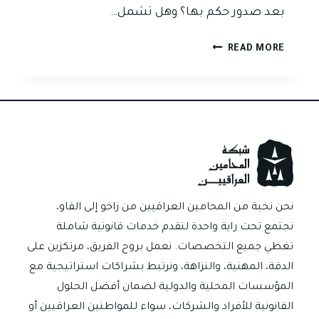
بعد صدور حكم بها؟ وهل تشمل…
زيادة
READ MORE
النفقة
في
القانون
العراقي:
بين
استحقاق
الزوجة
وثبات
نفقة
نحن نخبة من المحامين العراقيين من زاخو إلى الفاو،
الأولاد
نجتمع تحت راية واحدة لنقدم خدمات قانونية شاملة
تغطي جميع التخصصات. نعمل بروح الفريق، مرتكزين على
الدقة، المهنية، والنزاهة، ونرتبط بشراكات استراتيجية مع
المؤسسات المحلية والدولية لضمان أفضل الحلول
القانونية للأفراد والشركات، سواء للمواطنين العراقيين أو