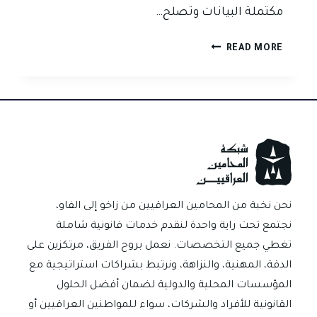
مكتملة البيانات وتصلح…
كيف
READ MORE
تثبت
حقك
إذا
أنكر
المدين
قيمة
الصك
أو
الكمبيالة
نحن نخبة من المحامين العراقيين من زاخو إلى الفاو،
في
نجتمع تحت راية واحدة لنقدم خدمات قانونية شاملة
العراق
تغطي جميع التخصصات. نعمل بروح الفريق، مرتكزين على
الدقة، المهنية، والنزاهة، ونرتبط بشراكات استراتيجية مع
المؤسسات المحلية والدولية لضمان أفضل الحلول
القانونية للأفراد والشركات، سواء للمواطنين العراقيين أو