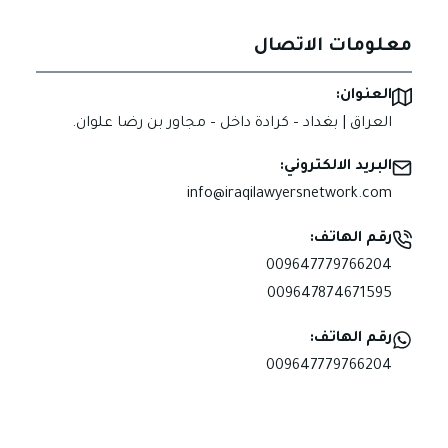
معلومات الاتصال
العنوان:
العراق | بغداد – كرادة داخل – مجاور بن رضا علوان.
البريد الالكتروني:
info@iraqilawyersnetwork.com
رقم الهاتف:
009647779766204
009647874671595
رقم الهاتف:
009647779766204