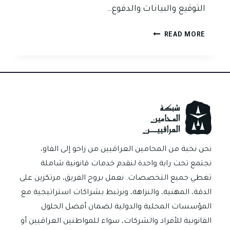
التوقيع والبيانات والدفوع…
هل
READ MORE
الكمبيالة
تكفي
لإثبات
الدين
أمام
المحكمة
في
العراق
نحن نخبة من المحامين العراقيين من زاخو إلى الفاو،
نجتمع تحت راية واحدة لنقدم خدمات قانونية شاملة
تغطي جميع التخصصات. نعمل بروح الفريق، مرتكزين على
الدقة، المهنية، والنزاهة، ونرتبط بشراكات استراتيجية مع
المؤسسات المحلية والدولية لضمان أفضل الحلول
القانونية للأفراد والشركات، سواء للمواطنين العراقيين أو