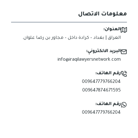
معلومات الاتصال
العنوان:
العراق | بغداد – كرادة داخل – مجاور بن رضا علوان.
البريد الالكتروني:
info@iraqilawyersnetwork.com
رقم الهاتف:
009647779766204
009647874671595
رقم الهاتف:
009647779766204