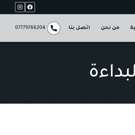
ة
من نحن
اتصل بنا
07779766204
بداءة