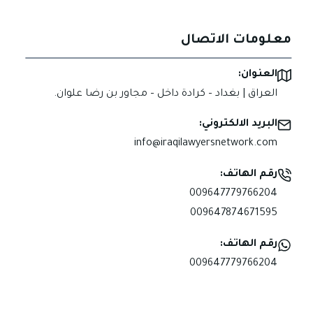
معلومات الاتصال
العنوان:
العراق | بغداد – كرادة داخل – مجاور بن رضا علوان.
البريد الالكتروني:
info@iraqilawyersnetwork.com
رقم الهاتف:
009647779766204
009647874671595
رقم الهاتف:
009647779766204