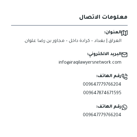
معلومات الاتصال
العنوان:
العراق | بغداد – كرادة داخل – مجاور بن رضا علوان.
البريد الالكتروني:
info@iraqilawyersnetwork.com
رقم الهاتف:
009647779766204
009647874671595
رقم الهاتف:
009647779766204