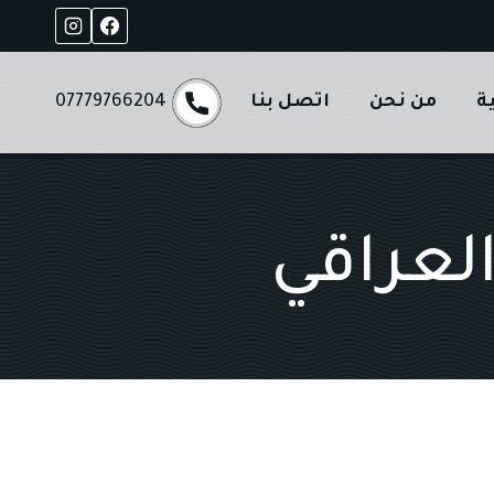
ة
من نحن
اتصل بنا
07779766204
لعراقي