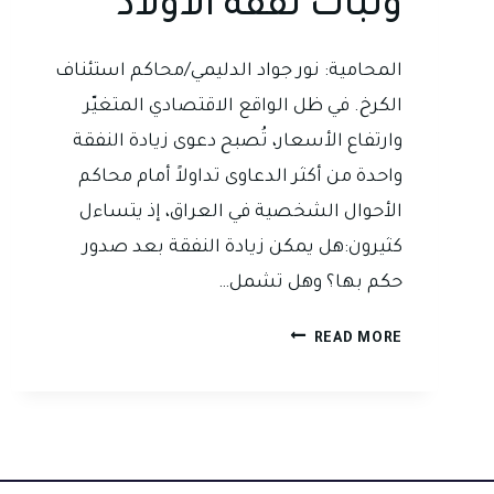
وثبات نفقة الأولاد
المحامية: نور جواد الدليمي/محاكم استئناف
الكرخ. في ظل الواقع الاقتصادي المتغيّر
وارتفاع الأسعار، تُصبح دعوى زيادة النفقة
واحدة من أكثر الدعاوى تداولاً أمام محاكم
الأحوال الشخصية في العراق، إذ يتساءل
كثيرون:هل يمكن زيادة النفقة بعد صدور
حكم بها؟ وهل تشمل…
زيادة
READ MORE
النفقة
في
القانون
العراقي:
بين