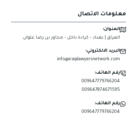
معلومات الاتصال
العنوان:
العراق | بغداد – كرادة داخل – مجاور بن رضا علوان.
البريد الالكتروني:
info@iraqilawyersnetwork.com
رقم الهاتف:
009647779766204
009647874671595
رقم الهاتف:
009647779766204