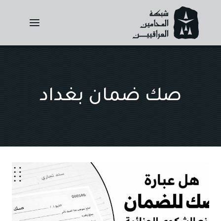
Ski
t
conten
صك ضمان بغداد