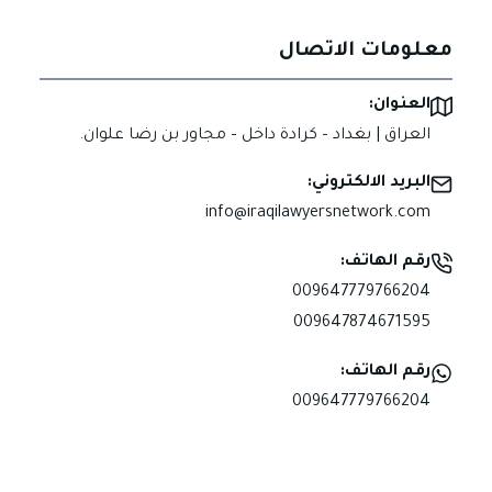
معلومات الاتصال
العنوان:
العراق | بغداد – كرادة داخل – مجاور بن رضا علوان.
البريد الالكتروني:
info@iraqilawyersnetwork.com
رقم الهاتف:
009647779766204
009647874671595
رقم الهاتف:
009647779766204