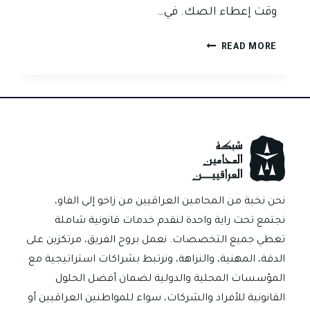
وقت إعطاء الصك. في…
هل
READ MORE
عبارة
صك
للضمان
تمنع
الشكوى
الجزائية
في
العراق؟
نحن نخبة من المحامين العراقيين من زاخو إلى الفاو،
نجتمع تحت راية واحدة لنقدم خدمات قانونية شاملة
تغطي جميع التخصصات. نعمل بروح الفريق، مرتكزين على
الدقة، المهنية، والنزاهة، ونرتبط بشراكات استراتيجية مع
المؤسسات المحلية والدولية لضمان أفضل الحلول
القانونية للأفراد والشركات، سواء للمواطنين العراقيين أو