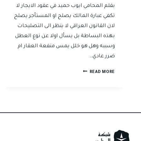
بقلم المحامي ايوب حميد في عقود الايجار لا
تكفي عبارة المالك يصلح او المستأجر يصلح
لان القانون العراقي لا ينظر الى التصليحات
بهذه البساطة بل يسأل اولا عن نوع العطل
وسببه وهل هو خلل يمس منفعة العقار ام
ضرر عادي…
من
READ MORE
يتحمل
التصليحات
في
العقار
المؤجر
في
العراق؟؟