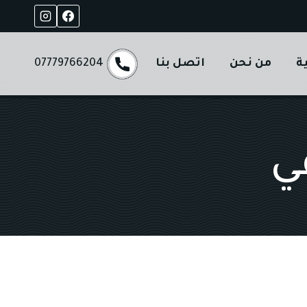
ة
من نحن
اتصل بنا
07779766204
قي