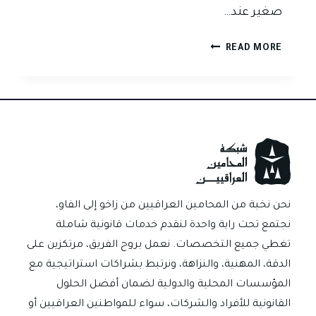
صغير عند…
اخطاء
READ MORE
استلام
الصك
من
المدين
في
بغداد
وكيف
تحمي
حقك
نحن نخبة من المحامين العراقيين من زاخو إلى الفاو،
قانونيا.
نجتمع تحت راية واحدة لنقدم خدمات قانونية شاملة
تغطي جميع التخصصات. نعمل بروح الفريق، مرتكزين على
الدقة، المهنية، والنزاهة، ونرتبط بشراكات استراتيجية مع
المؤسسات المحلية والدولية لضمان أفضل الحلول
القانونية للأفراد والشركات، سواء للمواطنين العراقيين أو