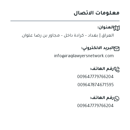
معلومات الاتصال
العنوان:
العراق | بغداد – كرادة داخل – مجاور بن رضا علوان.
البريد الالكتروني:
info@iraqilawyersnetwork.com
رقم الهاتف:
009647779766204
009647874671595
رقم الهاتف:
009647779766204