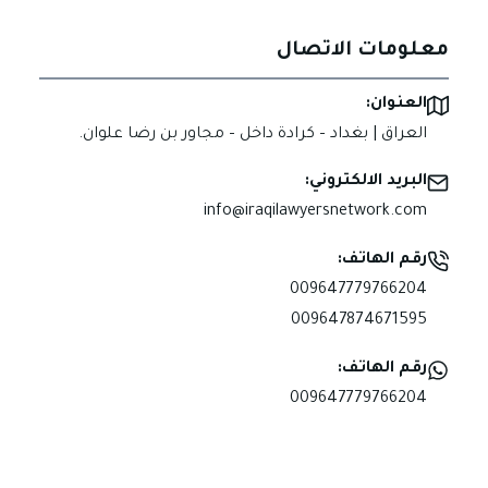
معلومات الاتصال
العنوان:
العراق | بغداد – كرادة داخل – مجاور بن رضا علوان.
البريد الالكتروني:
info@iraqilawyersnetwork.com
رقم الهاتف:
009647779766204
009647874671595
رقم الهاتف:
009647779766204