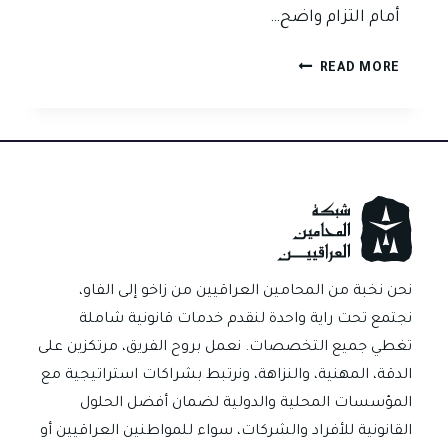
أمام التزام واضح…
هل
READ MORE
الإنذار
العدلي
يكفي
لتحصيل
قيمة
الصك
أو
الكمبيالة
في
نحن نخبة من المحامين العراقيين من زاخو إلى الفاو،
العراق؟
نجتمع تحت راية واحدة لنقدم خدمات قانونية شاملة
تغطي جميع التخصصات. نعمل بروح الفريق، مرتكزين على
الدقة، المهنية، والنزاهة، ونرتبط بشراكات استراتيجية مع
المؤسسات المحلية والدولية لضمان أفضل الحلول
القانونية للأفراد والشركات، سواء للمواطنين العراقيين أو