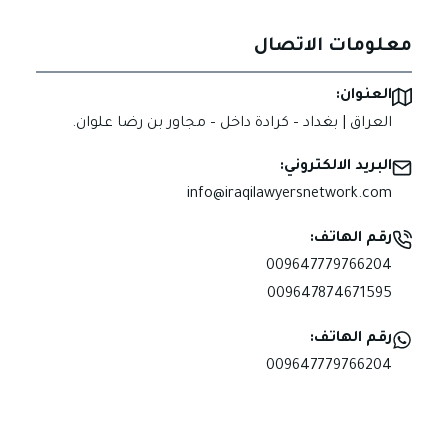
معلومات الاتصال
العنوان:
العراق | بغداد – كرادة داخل – مجاور بن رضا علوان.
البريد الالكتروني:
info@iraqilawyersnetwork.com
رقم الهاتف:
009647779766204
009647874671595
رقم الهاتف:
009647779766204