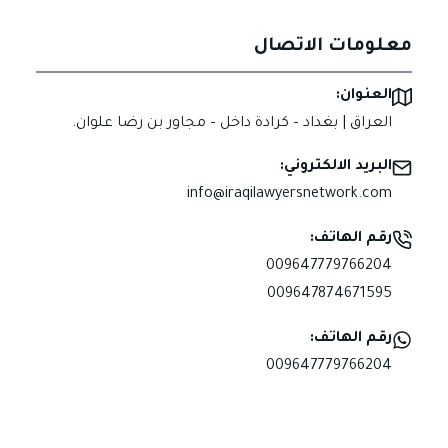
معلومات الاتصال
العنوان:
العراق | بغداد – كرادة داخل – مجاور بن رضا علوان.
البريد الالكتروني:
info@iraqilawyersnetwork.com
رقم الهاتف:
009647779766204
009647874671595
رقم الهاتف:
009647779766204