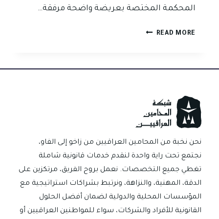
المحكمة المختصة بعريضة واضحة مرفقة…
متطلبات
READ MORE
اقامة
دعوى
المطالبة
بقيمة
الصك
او
الكمبيالة
في
العراق
نحن نخبة من المحامين العراقيين من زاخو إلى الفاو،
نجتمع تحت راية واحدة لنقدم خدمات قانونية شاملة
تغطي جميع التخصصات. نعمل بروح الفريق، مرتكزين على
الدقة، المهنية، والنزاهة، ونرتبط بشراكات استراتيجية مع
المؤسسات المحلية والدولية لضمان أفضل الحلول
القانونية للأفراد والشركات، سواء للمواطنين العراقيين أو