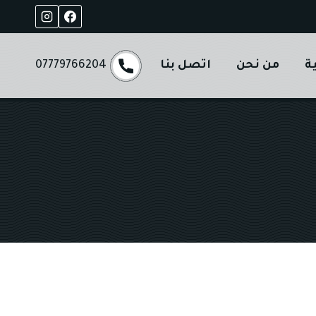
ة
من نحن
اتصل بنا
07779766204