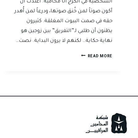
الشخصية في الكرخ أنا محامية. اعتدت أن
أكون صوتاً لمن خُنق صوتها، ودرعاً لمن أُهدر
حقه في صمت البيوت المغلقة. كثيرون
يظنون أن طلبي لـ”التفريق” بين زوجين هو
نهاية حكاية… لكنهم لا يرون البداية. نصت…
أنا
READ MORE
لا
أُفرّق
بين
زوجين…
أنا
أحمي
إنسانة