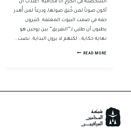
الشخصية في الكرخ أنا محامية. اعتدت أن
أكون صوتاً لمن خُنق صوتها، ودرعاً لمن أُهدر
حقه في صمت البيوت المغلقة. كثيرون
يظنون أن طلبي لـ”التفريق” بين زوجين هو
نهاية حكاية… لكنهم لا يرون البداية. نصت…
أنا
READ MORE
لا
أُفرّق
بين
زوجين…
أنا
أحمي
إنسانة