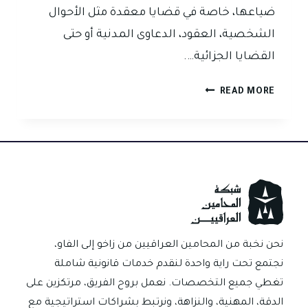
ضياعها، خاصة في قضايا معقدة مثل الأحوال
الشخصية، العقود، الدعاوى المدنية أو حتى
القضايا الجزائية….
لماذا
READ MORE
تُعد
الاستشارة
القانونية
المدفوعة
أفضل
من
المجانية؟
–
رأي
نحن نخبة من المحامين العراقيين من زاخو إلى الفاو،
قانوني
نجتمع تحت راية واحدة لنقدم خدمات قانونية شاملة
ودليل
تغطي جميع التخصصات. نعمل بروح الفريق، مرتكزين على
علمي
الدقة، المهنية، والنزاهة، ونرتبط بشراكات استراتيجية مع