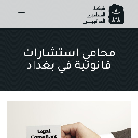
Ski
t
conten
محامي استشارات
قانونية في بغداد