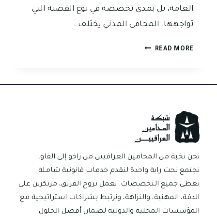
العامة، بل بمدى تخصصه في نوع القضية التي
تواجهها. المحامي المدني يختلف…
المقال
READ MORE
السادس:
لا
تختَر
محامياً
جيداً
فقط…
بل
اختر
المحامي
نحن نخبة من المحامين العراقيين من زاخو إلى الفاو،
المناسب
نجتمع تحت راية واحدة لنقدم خدمات قانونية شاملة
لقضيتك
تغطي جميع التخصصات. نعمل بروح الفريق، مرتكزين على
تحديداً
الدقة، المهنية، والنزاهة، ونرتبط بشراكات استراتيجية مع
المؤسسات المحلية والدولية لضمان أفضل الحلول