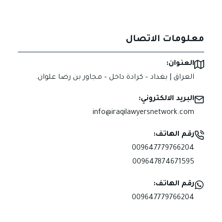
معلومات الاتصال
العنوان:
العراق | بغداد – كرادة داخل – مجاور بن رضا علوان.
البريد الالكتروني:
info@iraqilawyersnetwork.com
رقم الهاتف:
009647779766204
009647874671595
رقم الهاتف:
009647779766204