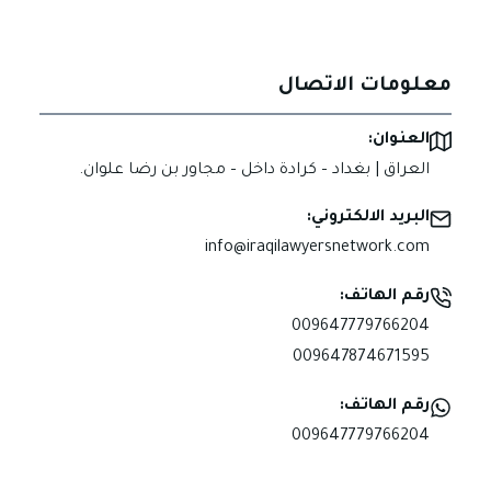
معلومات الاتصال
العنوان:
العراق | بغداد – كرادة داخل – مجاور بن رضا علوان.
البريد الالكتروني:
info@iraqilawyersnetwork.com
رقم الهاتف:
009647779766204
009647874671595
رقم الهاتف:
009647779766204