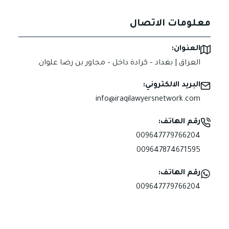
معلومات الاتصال
العنوان:
العراق | بغداد – كرادة داخل – مجاور بن رضا علوان.
البريد الالكتروني:
info@iraqilawyersnetwork.com
رقم الهاتف:
009647779766204
009647874671595
رقم الهاتف:
009647779766204