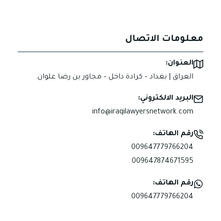
معلومات الاتصال
العنوان:
العراق | بغداد – كرادة داخل – مجاور بن رضا علوان.
البريد الالكتروني:
info@iraqilawyersnetwork.com
رقم الهاتف:
009647779766204
009647874671595
رقم الهاتف:
009647779766204