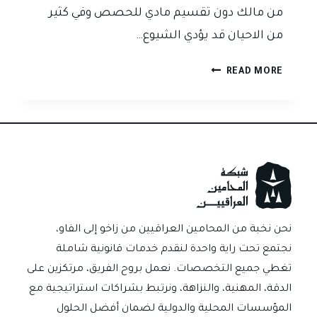
من مالك دون تقسيم مادي للحصص وفي كثير
من الاحيان قد يؤدي الشيوع…
ازالة
READ MORE
الشيوع
وفق
القانون
العراقي
حلول
قانونية
فعالة
لانهاء
الملكية
نحن نخبة من المحامين العراقيين من زاخو إلى الفاو،
المشتركة
نجتمع تحت راية واحدة لنقدم خدمات قانونية شاملة
تغطي جميع التخصصات. نعمل بروح الفريق، مرتكزين على
الدقة، المهنية، والنزاهة، ونرتبط بشراكات استراتيجية مع
المؤسسات المحلية والدولية لضمان أفضل الحلول