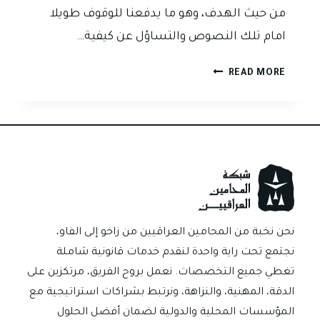
من حيث الهدف، وهو ما يدفعنا للوقوف طويلا
امام تلك النصوص والتساؤل عن كيفية…
حين
READ MORE
تتحول
النصوص
القانونية
إلى
أدوات
جباية:
تساؤلات
حول
مشروعية
نحن نخبة من المحامين العراقيين من زاخو إلى الفاو،
المادة
نجتمع تحت راية واحدة لنقدم خدمات قانونية شاملة
(12)
تغطي جميع التخصصات. نعمل بروح الفريق، مرتكزين على
من
الدقة، المهنية، والنزاهة، ونرتبط بشراكات استراتيجية مع
قانون
المؤسسات المحلية والدولية لضمان أفضل الحلول
رسم