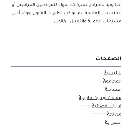
القانونية للأفراد والشركات، سواء للمواطنين العراقيين أو
الطابع
الجنسيات المقيمة، بما يواكب تطورات القانون ويوفر أعلى
رقم
مستويات الحماية والتمثيل القانوني.
71
لسنة
2012
الصفحات
الرئيسية
المحامون
اقسامنا
مقالات وبحوث قانونية
قرارات قضائية
من نحن
اتصل بنا