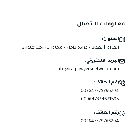
معلومات الاتصال
العنوان:
العراق | بغداد – كرادة داخل – مجاور بن رضا علوان.
البريد الالكتروني:
info@iraqilawyersnetwork.com
رقم الهاتف:
009647779766204
009647874671595
رقم الهاتف:
009647779766204