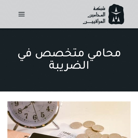
Ski
t
conten
محامي متخصص في
الضريبة