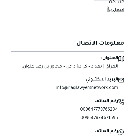
من نحن
اتصل بنا
معلومات الاتصال
العنوان:
العراق | بغداد – كرادة داخل – مجاور بن رضا علوان.
البريد الالكتروني:
info@iraqilawyersnetwork.com
رقم الهاتف:
009647779766204
009647874671595
رقم الهاتف: