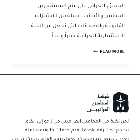
المشرّع العراقي على منح المستثمرين –
المحليين والأجانب – جملة من الامتيازات
القانونية والضمانات التي تجعل من البيئة
الاستثمارية العراقية خياراً واعداً….
امتيازات
READ MORE
المستثمر
القانونية
في
العراق:
دليل
شامل
للمزايا
والضمانات
القانونية
نحن نخبة من المحامين العراقيين من زاخو إلى الفاو،
وفق
نجتمع تحت راية واحدة لنقدم خدمات قانونية شاملة
التشريعات
تغطي جميع التخصصات. نعمل بروح الفريق، مرتكزين على