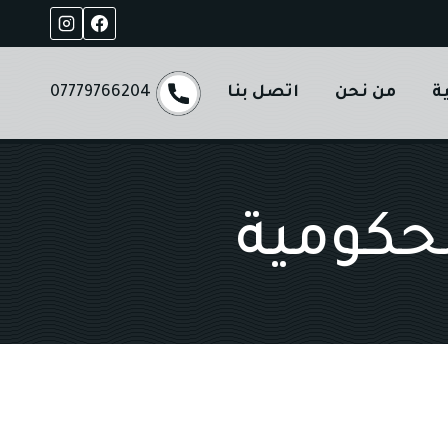
ة
من نحن
اتصل بنا
07779766204
حكومية