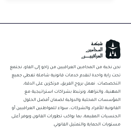
جديدة:
ماذا
تعني
تعليمات
تنفيذ
العقود
العامة
رقم
(1)
نحن نخبة من المحامين العراقيين من زاخو إلى الفاو، نجتمع
لسنة
تحت راية واحدة لنقدم خدمات قانونية شاملة تغطي جميع
2025
التخصصات. نعمل بروح الفريق، مرتكزين على الدقة،
للشركات
المهنية، والنزاهة، ونرتبط بشراكات استراتيجية مع
والمستثمرين؟
المؤسسات المحلية والدولية لضمان أفضل الحلول
القانونية للأفراد والشركات، سواء للمواطنين العراقيين أو
الجنسيات المقيمة، بما يواكب تطورات القانون ويوفر أعلى
مستويات الحماية والتمثيل القانوني.