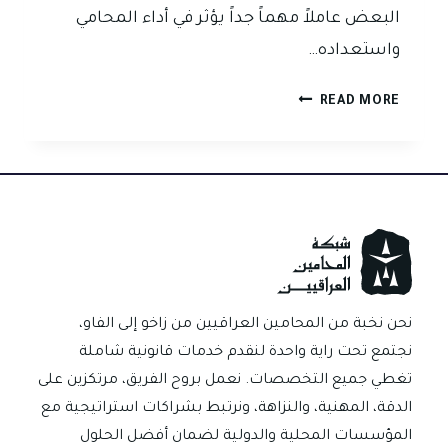
البعض عاملاً مهماً جداً يؤثر في أداء المحامي
واستعداده…
المقال
READ MORE
الخامس:
هل
تؤثر
أتعاب
المحاماة
على
التزام
المحامي؟
الإجابة
نحن نخبة من المحامين العراقيين من زاخو إلى الفاو،
بصدق:
نجتمع تحت راية واحدة لنقدم خدمات قانونية شاملة
نعم
تغطي جميع التخصصات. نعمل بروح الفريق، مرتكزين على
الدقة، المهنية، والنزاهة، ونرتبط بشراكات استراتيجية مع
المؤسسات المحلية والدولية لضمان أفضل الحلول