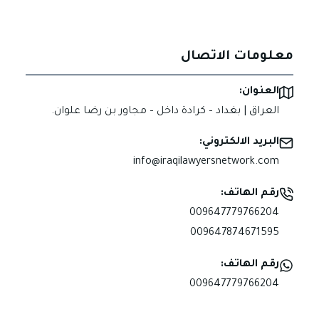
معلومات الاتصال
العنوان:
العراق | بغداد – كرادة داخل – مجاور بن رضا علوان.
البريد الالكتروني:
info@iraqilawyersnetwork.com
رقم الهاتف:
009647779766204
009647874671595
رقم الهاتف:
009647779766204