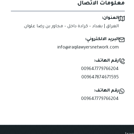
معلومات الاتصال
العنوان:
العراق | بغداد – كرادة داخل – مجاور بن رضا علوان.
البريد الالكتروني:
info@iraqilawyersnetwork.com
رقم الهاتف:
009647779766204
009647874671595
رقم الهاتف:
009647779766204