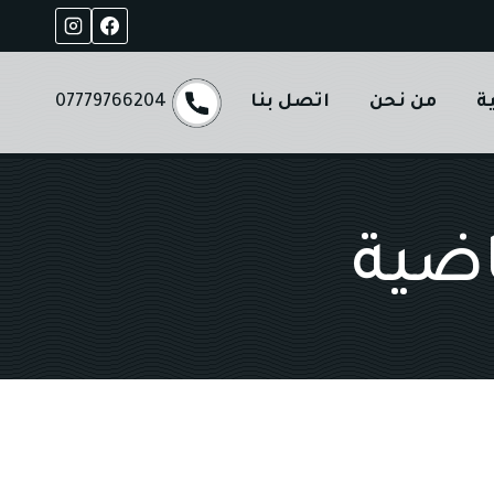
ة
من نحن
اتصل بنا
07779766204
اضية