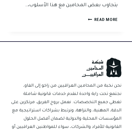
يتجاوب بعض المحامين مع هذا الأسلوب،…
المقال
READ MORE
الثاني:
اللقاء
في
مكتب
المحامي…
لا
في
المقهى
نحن نخبة من المحامين العراقيين من زاخو إلى الفاو،
نجتمع تحت راية واحدة لنقدم خدمات قانونية شاملة
تغطي جميع التخصصات. نعمل بروح الفريق، مرتكزين على
الدقة، المهنية، والنزاهة، ونرتبط بشراكات استراتيجية مع
المؤسسات المحلية والدولية لضمان أفضل الحلول
القانونية للأفراد والشركات، سواء للمواطنين العراقيين أو