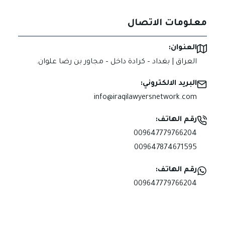
معلومات الاتصال
العنوان:
العراق | بغداد – كرادة داخل – مجاور بن رضا علوان.
البريد الالكتروني:
info@iraqilawyersnetwork.com
رقم الهاتف:
009647779766204
009647874671595
رقم الهاتف:
009647779766204