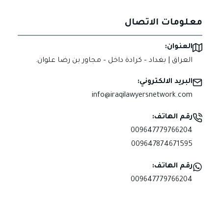
معلومات الاتصال
العنوان:
العراق | بغداد – كرادة داخل – مجاور بن رضا علوان.
البريد الالكتروني:
info@iraqilawyersnetwork.com
رقم الهاتف:
009647779766204
009647874671595
رقم الهاتف:
009647779766204