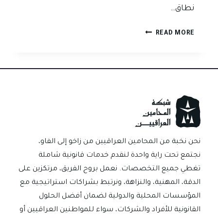
نطاق…
هل
READ MORE
يجوز
ملء
بيانات
الصك
أو
الكمبيالة
بعد
التوقيع
في
نحن نخبة من المحامين العراقيين من زاخو إلى الفاو،
العراق؟
نجتمع تحت راية واحدة لنقدم خدمات قانونية شاملة
تغطي جميع التخصصات. نعمل بروح الفريق، مرتكزين على
الدقة، المهنية، والنزاهة، ونرتبط بشراكات استراتيجية مع
المؤسسات المحلية والدولية لضمان أفضل الحلول
القانونية للأفراد والشركات، سواء للمواطنين العراقيين أو