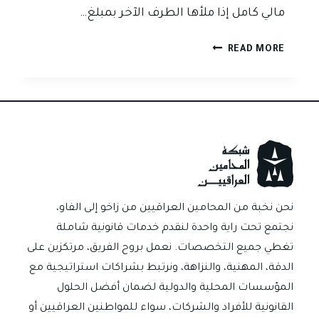
مالي كامل إذا ملأها الطرف الآخر بمبلغ…
التوقيع
READ MORE
على
بياض
في
الصك
والكمبيالة
في
العراق
ومخاطر
إساءة
نحن نخبة من المحامين العراقيين من زاخو إلى الفاو،
الاستعمال
نجتمع تحت راية واحدة لنقدم خدمات قانونية شاملة
تغطي جميع التخصصات. نعمل بروح الفريق، مرتكزين على
الدقة، المهنية، والنزاهة، ونرتبط بشراكات استراتيجية مع
المؤسسات المحلية والدولية لضمان أفضل الحلول
القانونية للأفراد والشركات، سواء للمواطنين العراقيين أو