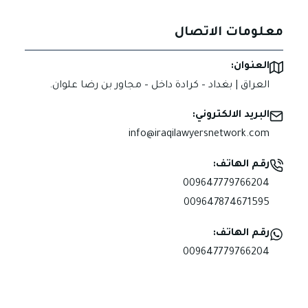
معلومات الاتصال
العنوان:
العراق | بغداد – كرادة داخل – مجاور بن رضا علوان.
البريد الالكتروني:
info@iraqilawyersnetwork.com
رقم الهاتف:
009647779766204
009647874671595
رقم الهاتف:
009647779766204