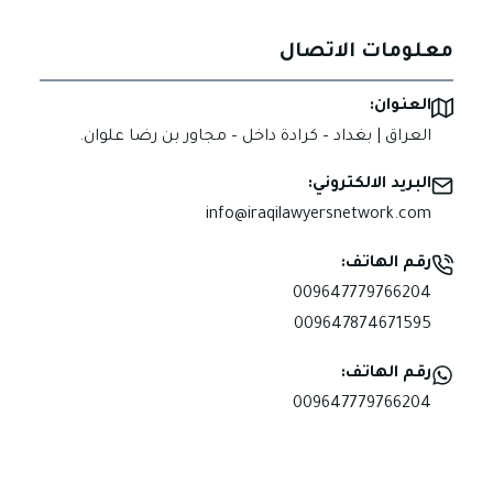
معلومات الاتصال
العنوان:
العراق | بغداد – كرادة داخل – مجاور بن رضا علوان.
البريد الالكتروني:
info@iraqilawyersnetwork.com
رقم الهاتف:
009647779766204
009647874671595
رقم الهاتف:
009647779766204