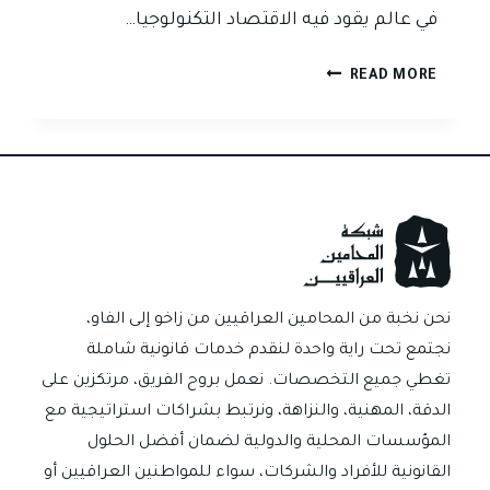
في عالم يقود فيه الاقتصاد التكنولوجيا…
الأسيكودا…
READ MORE
النظام
الذي
سيقلب
ميزان
التجارة
في
العراق:
من
الورق
نحن نخبة من المحامين العراقيين من زاخو إلى الفاو،
المتآكل
نجتمع تحت راية واحدة لنقدم خدمات قانونية شاملة
إلى
تغطي جميع التخصصات. نعمل بروح الفريق، مرتكزين على
الدولة
الدقة، المهنية، والنزاهة، ونرتبط بشراكات استراتيجية مع
الذكية”
المؤسسات المحلية والدولية لضمان أفضل الحلول
القانونية للأفراد والشركات، سواء للمواطنين العراقيين أو